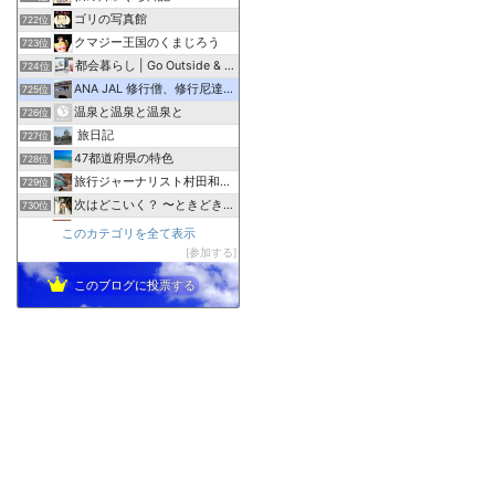
ゴリの写真館
722位
クマジー王国のくまじろう
723位
都会暮らし | Go Outside & Play aro…
724位
ANA JAL 修行僧、修行尼達の解脱修行情報部屋
725位
温泉と温泉と温泉と
726位
旅日記
727位
47都道府県の特色
728位
旅行ジャーナリスト村田和子のブログ
729位
次はどこいく？ 〜ときどき、マイルを貯めたり使ったり〜
730位
とのうちブログ☆はてな編
731位
このカテゴリを全て表示
にぱ速
参加する
732位
このブログに投票する