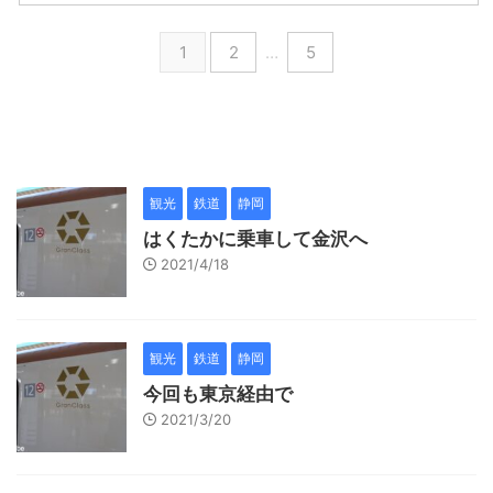
1
2
…
5
観光
鉄道
静岡
はくたかに乗車して金沢へ
2021/4/18
観光
鉄道
静岡
今回も東京経由で
2021/3/20