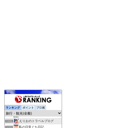
ランキング
ポイント
ブロ画
何事も負けずに頑張る！２代目２０代男子の旅行＆日常＆お料理
718位
今日もひとりごと
719位
えりおのトラベルブログ
720位
私の日常ぐち日記
721位