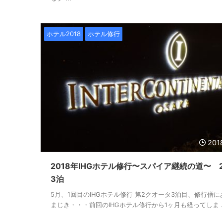
ホテル2018
ホテル修行
201
2018年IHGホテル修行〜スパイア継続の道〜 2
3泊
5月、1回目のIHGホテル修行 第2クオータ3泊目、修行僧に
まじき・・・前回のIHGホテル修行から1ヶ月も経ってしま ..