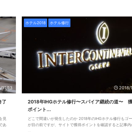
ホテル2018
ホテル修行
/11/13
2018/
終了
2018年IHGホテル修行〜スパイア継続の道〜 
ポイント...
を見
どこで間違いが発生したのか 2018年のIHGホテル修行もゴ
であ
が目の前ですが、サイトで獲得ポイントを確認すると記事内
...