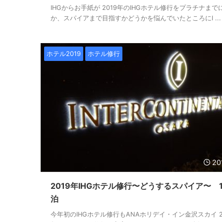
IHGからお手紙が 2019年のIHGホテル修行をプラチナまで
か、スパイアまで目指すかどうかを悩んでいたところにI ...
ホテル2019
ホテル修行
20
2019年IHGホテル修行〜どうするスパイア〜 1
泊
今年初のIHGホテル修行もANAホリデイ・イン金沢スカイ 2