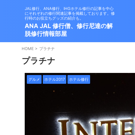
JAL修行、ANA修行、IHGホテル修行の記事を中心
にそれぞれの修行関連記事を掲載しております。修
行時のお役立ちグッズの紹介も。
ANA JAL 修行僧、修行尼達の解
脱修行情報部屋
HOME
>
プラチナ
プラチナ
グルメ
ホテル2017
ホテル修行