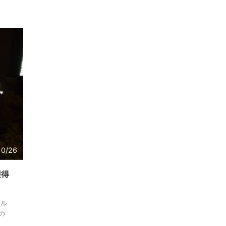
10/26
獲得
ール
の