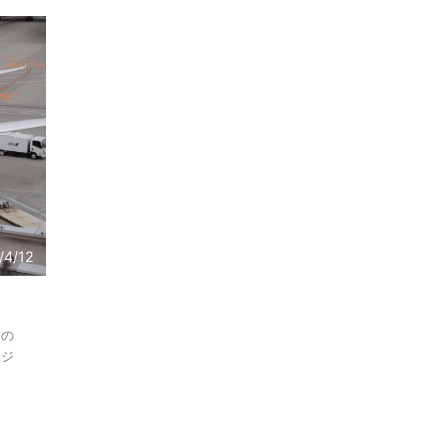
/4/12
りの
ンジ