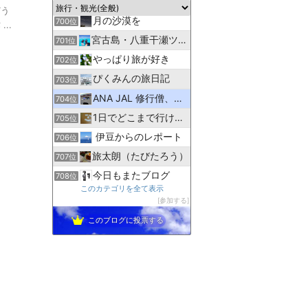
相模太夫の旅録=TabiLog
699位
どう
月の沙漠を
700位
..
宮古島・八重干瀬ツアー専門アクアベース
701位
やっぱり旅が好き
702位
ぴくみんの旅日記
703位
ANA JAL 修行僧、修行尼達の解脱修行情報部屋
704位
1日でどこまで行ける？ 〜普通列車の旅〜
705位
伊豆からのレポート
706位
旅太朗（たびたろう）
707位
今日もまたブログ
708位
このカテゴリを全て表示
シネマド館
709位
参加する
何事も負けずに頑張る！２代目２０代男子の旅行＆日常＆お料理
710位
このブログに投票する
えりおのトラベルブログ
711位