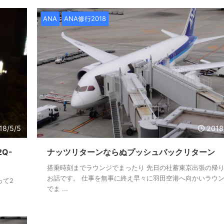
ANA
ANA修行2018
18/5/5
2018
Q-
ナッツリターンならぬプッシュバックリターン
搭乗時刻までラウンジでまったり 先日の社蓄東京出張の帰
お話です。 仕事を無事に終え早々に羽田空港へ向かいラウ
って2
でま ...