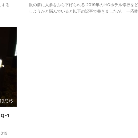
にする
眼の前に人参をぶら下げられる 2019年のIHGホテル修行を
しようかと悩んでいると以下の記事で書きましたが、 一応昨 .
19/3/5
Q-1
019