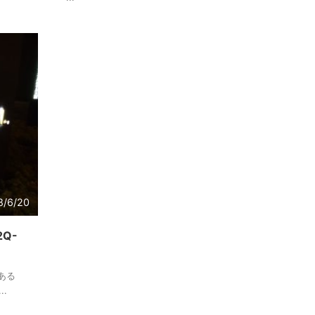
8/6/20
Q-
ある
.