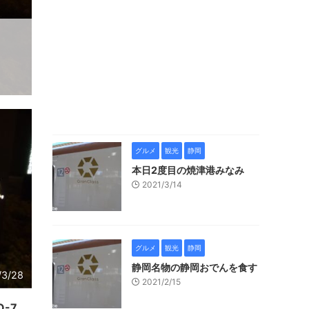
グルメ
観光
静岡
本日2度目の焼津港みなみ
2021/3/14
グルメ
観光
静岡
静岡名物の静岡おでんを食す
/3/28
2021/2/15
-7