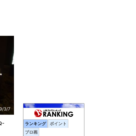
9/3/7
Traicy
697位
Q-
ランキング
ポイント
元添乗員の視点で見た宿情報＆体験記
698位
ブロ画