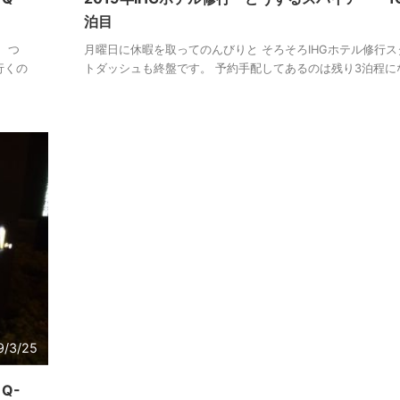
泊目
、つ
月曜日に休暇を取ってのんびりと そろそろIHGホテル修行ス
行くの
トダッシュも終盤です。 予約手配してあるのは残り3泊程にな 
9/3/25
Q-