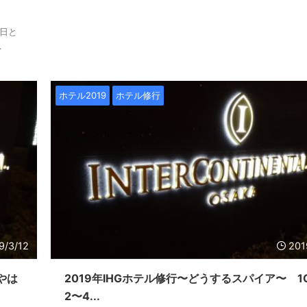
昨日と
.
ホテル2019
ホテル修行
9/3/12
201
やは
2019年IHGホテル修行〜どうするスパイア〜 1
2〜4...