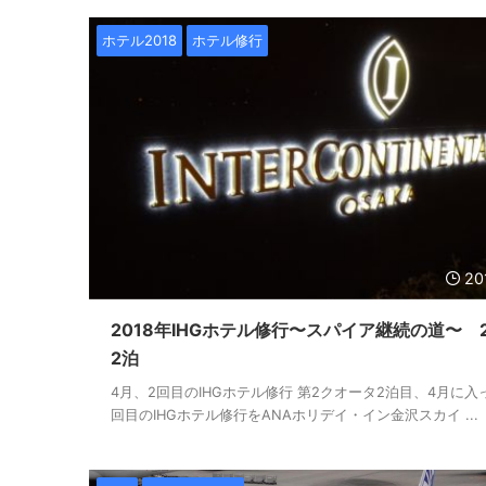
ホテル2018
ホテル修行
20
2018年IHGホテル修行〜スパイア継続の道〜 2
2泊
4月、2回目のIHGホテル修行 第2クオータ2泊目、4月に入
回目のIHGホテル修行をANAホリデイ・イン金沢スカイ ...