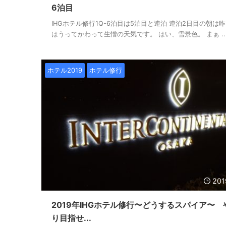
6泊目
IHGホテル修行1Q-6泊目は5泊目と連泊 連泊2日目の朝は
はうってかわって生憎の天気です。 はい、雪景色。 まぁ ..
ホテル2019
ホテル修行
201
2019年IHGホテル修行〜どうするスパイア〜 
り目指せ...