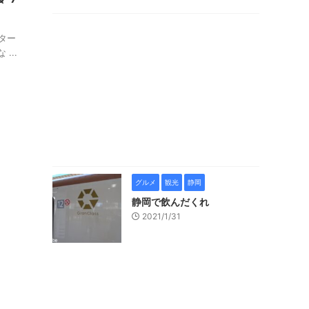
ター
...
グルメ
観光
静岡
静岡で飲んだくれ
2021/1/31