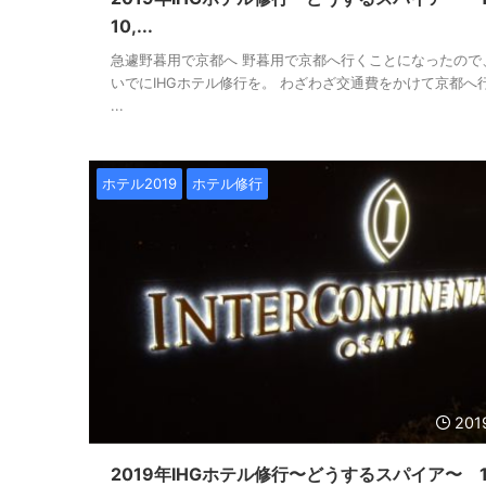
10,...
急遽野暮用で京都へ 野暮用で京都へ行くことになったので
いでにIHGホテル修行を。 わざわざ交通費をかけて京都へ
...
ホテル2019
ホテル修行
201
2019年IHGホテル修行〜どうするスパイア〜 1