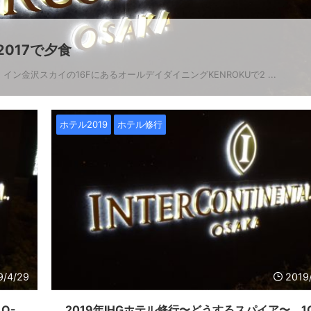
017で夕食
ン金沢スカイの16FにあるオールデイダイニングKENROKUで2 ...
ホテル2019
ホテル修行
9/4/29
2019
Q-
2019年IHGホテル修行〜どうするスパイア〜 1Q