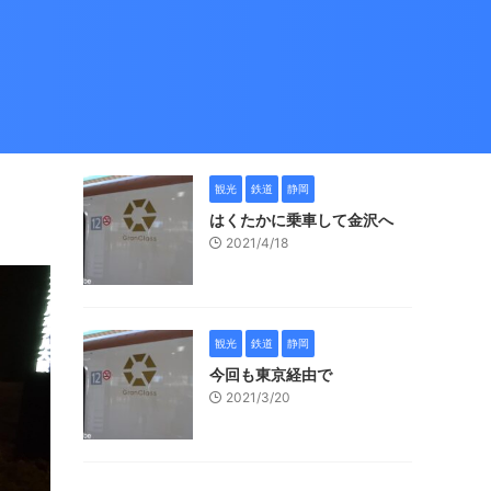
観光
鉄道
静岡
はくたかに乗車して金沢へ
2021/4/18
観光
鉄道
静岡
今回も東京経由で
2021/3/20