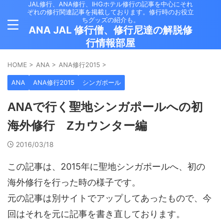
JAL修行、ANA修行、IHGホテル修行の記事を中心にそれ
ぞれの修行関連記事を掲載しております。修行時のお役立
ちグッズの紹介も。
ANA JAL 修行僧、修行尼達の解脱修
行情報部屋
HOME
>
ANA
>
ANA修行2015
>
ANA
ANA修行2015
シンガポール
ANAで行く聖地シンガポールへの初
海外修行 Zカウンター編
2016/03/18
この記事は、2015年に聖地シンガポールへ、初の
海外修行を行った時の様子です。
元の記事は別サイトでアップしてあったもので、今
回はそれを元に記事を書き直しております。