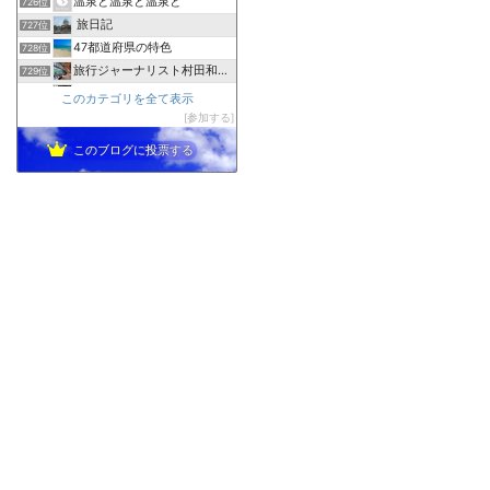
温泉と温泉と温泉と
726位
旅日記
727位
47都道府県の特色
728位
旅行ジャーナリスト村田和子のブログ
729位
次はどこいく？ 〜ときどき、マイルを貯めたり使ったり〜
730位
このカテゴリを全て表示
とのうちブログ☆はてな編
参加する
731位
このブログに投票する