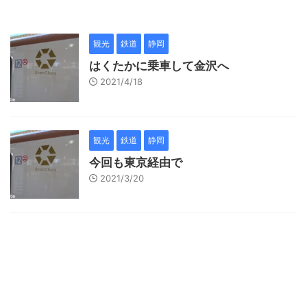
観光
鉄道
静岡
はくたかに乗車して金沢へ
2021/4/18
観光
鉄道
静岡
今回も東京経由で
2021/3/20