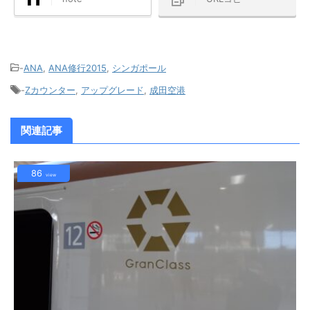
-
ANA
,
ANA修行2015
,
シンガポール
-
Zカウンター
,
アップグレード
,
成田空港
関連記事
86
view