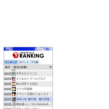
ランキング
ポイント
ブロ画
おしゃれを巡る冒険
717位
何事も負けずに頑張る！２代目２０代男子の旅行＆日常＆お料理
718位
今日もひとりごと
719位
えりおのトラベルブログ
720位
私の日常ぐち日記
721位
ゴリの写真館
722位
クマジー王国のくまじろう
723位
ANA JAL 修行僧、修行尼達の解脱修行情報部屋
724位
都会暮らし | Go Outside & Play aro…
725位