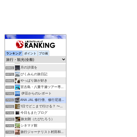
ランキング
ポイント
ブロ画
元添乗員の視点で見た宿情報＆体験記
694位
Traicy
695位
月の沙漠を
696位
ぴくみんの旅日記
697位
やっぱり旅が好き
698位
宮古島・八重干瀬ツアー専門アクアベース
699位
伊豆からのレポート
700位
ANA JAL 修行僧、修行尼達の解脱修行情報部屋
701位
1日でどこまで行ける？ 〜普通列車の旅〜
702位
今日もまたブログ
703位
旅太朗（たびたろう）
704位
シネマド館
705位
旅行ジャーナリスト村田和子のブログ
706位