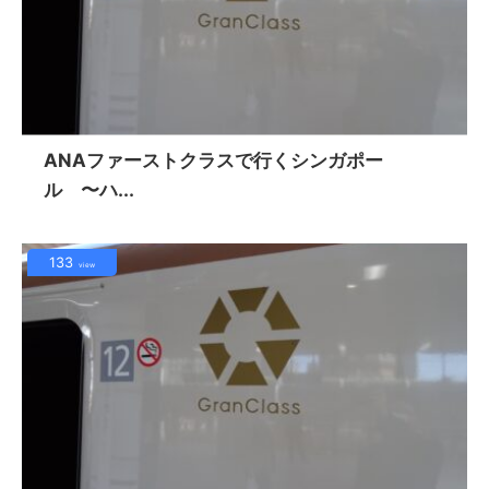
ANAファーストクラスで行くシンガポー
ル 〜ハ...
133
view