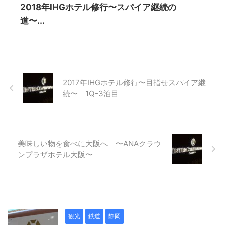
2018年IHGホテル修行〜スパイア継続の
道〜...
2017年IHGホテル修行〜目指せスパイア継
続〜 1Q-3泊目
美味しい物を食べに大阪へ 〜ANAクラウ
ンプラザホテル大阪〜
観光
鉄道
静岡