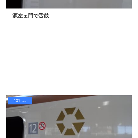
源左ェ門で舌鼓
101
view