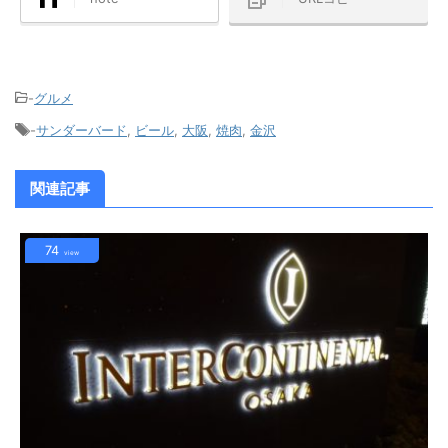
-
グルメ
-
サンダーバード
,
ビール
,
大阪
,
焼肉
,
金沢
関連記事
74
view