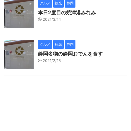
グルメ
観光
静岡
本日2度目の焼津港みなみ
2021/3/14
グルメ
観光
静岡
静岡名物の静岡おでんを食す
2021/2/15