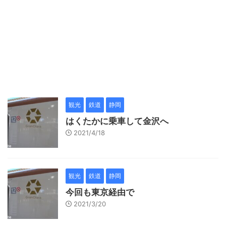
観光
鉄道
静岡
はくたかに乗車して金沢へ
2021/4/18
観光
鉄道
静岡
今回も東京経由で
2021/3/20