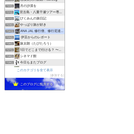
月の沙漠を
700位
宮古島・八重干瀬ツアー専門アクアベース
701位
ぴくみんの旅日記
702位
やっぱり旅が好き
703位
ANA JAL 修行僧、修行尼達の解脱修行情報部屋
704位
伊豆からのレポート
705位
旅太朗（たびたろう）
706位
1日でどこまで行ける？ 〜普通列車の旅〜
707位
シネマド館
708位
今日もまたブログ
709位
龍の日記
710位
このカテゴリを全て表示
何事も負けずに頑張る！２代目２０代男子の旅行＆日常＆お料理
参加する
711位
このブログに投票する