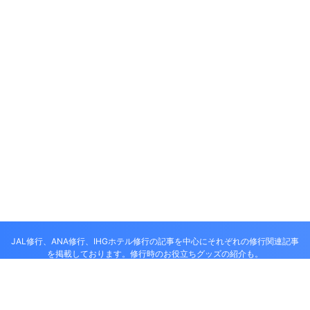
JAL修行、ANA修行、IHGホテル修行の記事を中心にそれぞれの修行関連記事
を掲載しております。修行時のお役立ちグッズの紹介も。
ANA JAL 修行僧、修行尼達の解脱修行情
報部屋