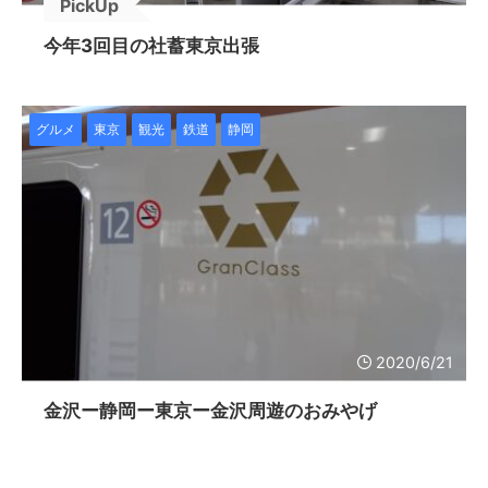
PickUp
今年3回目の社蓄東京出張
グルメ
東京
観光
鉄道
静岡
2020/6/21
金沢ー静岡ー東京ー金沢周遊のおみやげ