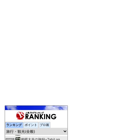
ランキング
ポイント
ブロ画
Traicy
697位
元添乗員の視点で見た宿情報＆体験記
698位
相模太夫の旅録=TabiLog
699位