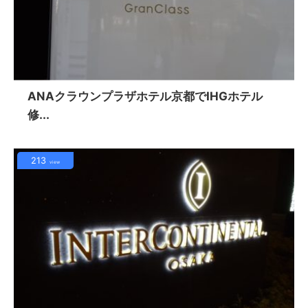
ANAクラウンプラザホテル京都でIHGホテル
修...
213
view