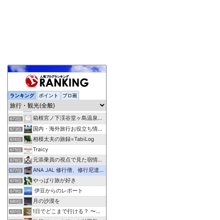
ランキング
ポイント
ブロ画
rennequin38発・読書のススメ
670位
旅はみちずれ、世はお酒
671位
箱根宮ノ下渓谷堂ヶ島温泉 対星館 ブログ
672位
国内・海外旅行お役立ち情報まとめアンテナサイト
673位
相模太夫の旅録=TabiLog
674位
Traicy
675位
元添乗員の視点で見た宿情報＆体験記
676位
ANA JAL 修行僧、修行尼達の解脱修行情報部屋
677位
やっぱり旅が好き
678位
伊豆からのレポート
679位
月の沙漠を
680位
1日でどこまで行ける？ 〜普通列車の旅〜
681位