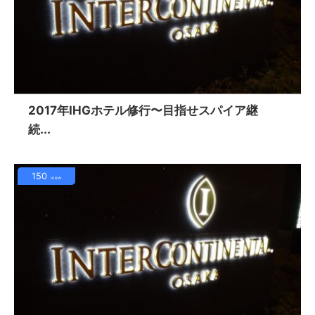
2017年IHGホテル修行〜目指せスパイア継
続...
150
view