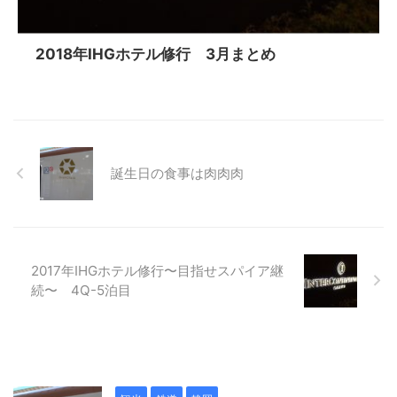
2018年IHGホテル修行 3月まとめ
誕生日の食事は肉肉肉
2017年IHGホテル修行〜目指せスパイア継
続〜 4Q-5泊目