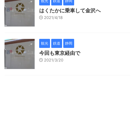
観光
鉄道
静岡
はくたかに乗車して金沢へ
2021/4/18
観光
鉄道
静岡
今回も東京経由で
2021/3/20