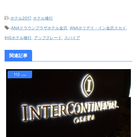
-
ホテル2017
,
ホテル修行
-
ANAクラウンプラザホテル金沢
,
ANAホリデイ・イン金沢スカイ
,
IHGホテル修行
,
アップグレード
,
スパイア
関連記事
112
view