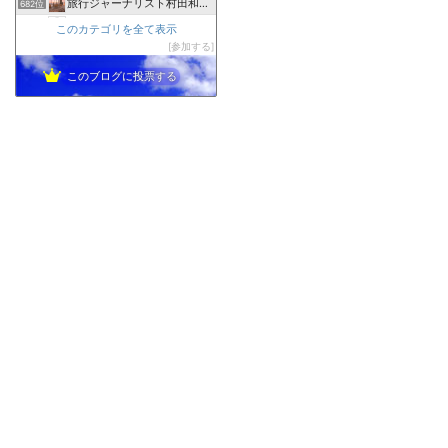
旅行ジャーナリスト村田和子のブログ
682位
今日もまたブログ
683位
このカテゴリを全て表示
宮古島・八重干瀬ツアー専門アクアベース
参加する
684位
このブログに投票する