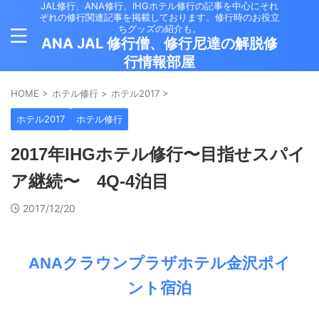
JAL修行、ANA修行、IHGホテル修行の記事を中心にそれ
ぞれの修行関連記事を掲載しております。修行時のお役立
ちグッズの紹介も。
ANA JAL 修行僧、修行尼達の解脱修
行情報部屋
HOME
>
ホテル修行
>
ホテル2017
>
ホテル2017
ホテル修行
2017年IHGホテル修行〜目指せスパイ
ア継続〜 4Q-4泊目
2017/12/20
ANAクラウンプラザホテル金沢ポイ
ント宿泊