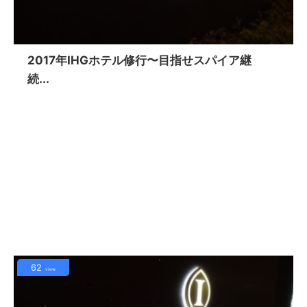
2017年IHGホテル修行〜目指せスパイア継
続...
62
view