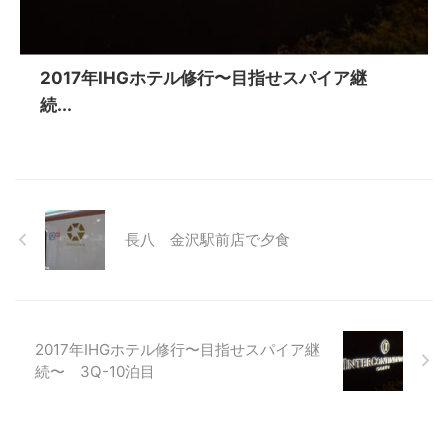
2017年IHGホテル修行〜目指せスパイア継
続...
長八 金沢駅前店で夕食
2017年IHGホテル修行〜目指せスパイア継
続〜 3Q-10泊目