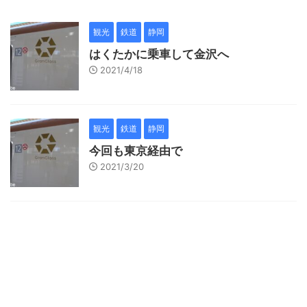
観光
鉄道
静岡
はくたかに乗車して金沢へ
2021/4/18
観光
鉄道
静岡
今回も東京経由で
2021/3/20