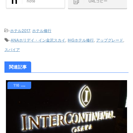
note
URLコピー
-
ホテル2017
,
ホテル修行
-
ANAホリデイ・イン金沢スカイ
,
IHGホテル修行
,
アップグレード
,
スパイア
関連記事
116
view