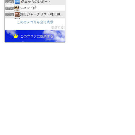
伊豆からのレポート
700位
シネマド館
701位
旅行ジャーナリスト村田和子のブログ
702位
えりおのトラベルブログ
703位
このカテゴリを全て表示
何事も負けずに頑張る！２代目２０代男子の旅行＆日常＆お料理
参加する
704位
このブログに投票する