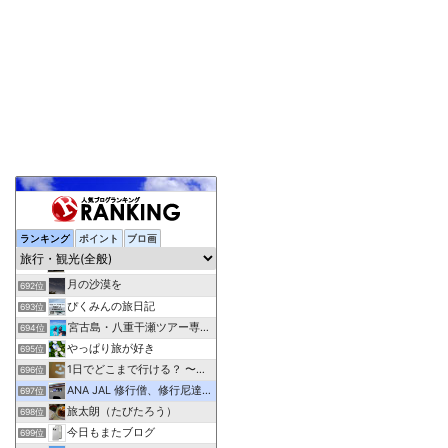
ランキング
ポイント
ブロ画
相模太夫の旅録=TabiLog
690位
Traicy
691位
月の沙漠を
692位
ぴくみんの旅日記
693位
宮古島・八重干瀬ツアー専門アクアベース
694位
やっぱり旅が好き
695位
1日でどこまで行ける？ 〜普通列車の旅〜
696位
ANA JAL 修行僧、修行尼達の解脱修行情報部屋
697位
旅太朗（たびたろう）
698位
今日もまたブログ
699位