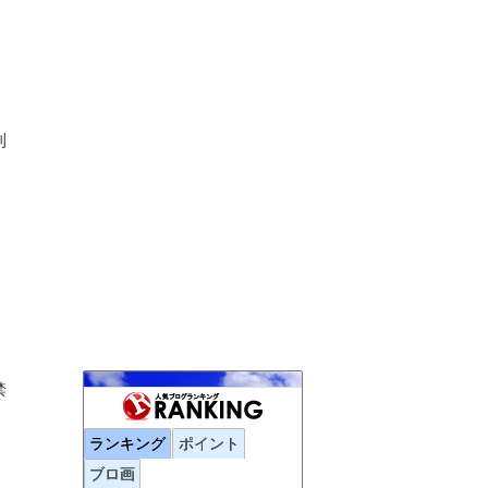
利
禁
Traicy
697位
ランキング
ポイント
元添乗員の視点で見た宿情報＆体験記
698位
ブロ画