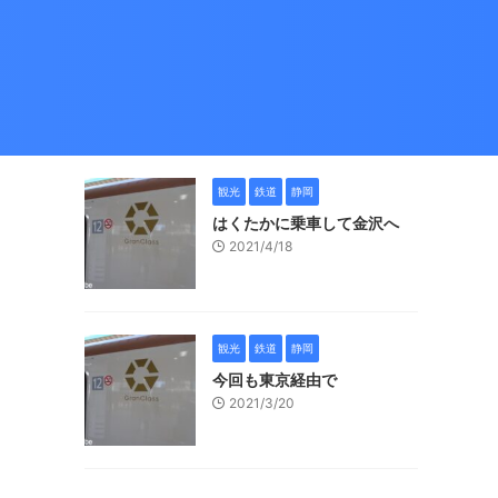
観光
鉄道
静岡
はくたかに乗車して金沢へ
2021/4/18
タ
観光
鉄道
静岡
今回も東京経由で
2021/3/20