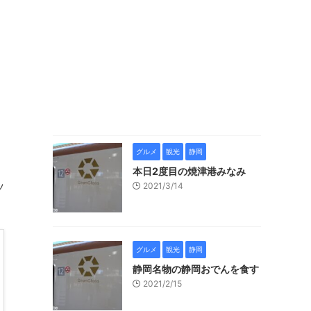
グルメ
観光
静岡
本日2度目の焼津港みなみ
ツ
2021/3/14
グルメ
観光
静岡
静岡名物の静岡おでんを食す
2021/2/15