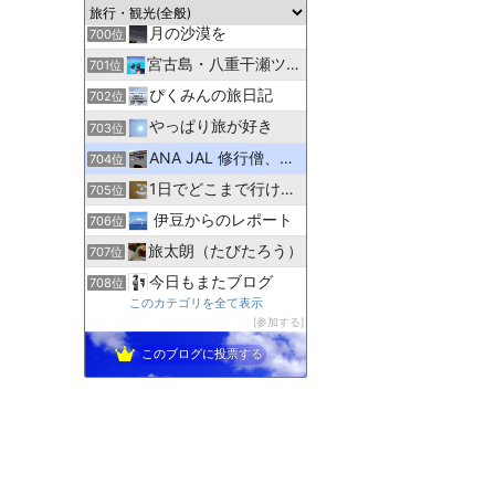
相模太夫の旅録=TabiLog
699位
月の沙漠を
700位
宮古島・八重干瀬ツアー専門アクアベース
701位
ぴくみんの旅日記
702位
やっぱり旅が好き
703位
ANA JAL 修行僧、修行尼達の解脱修行情報部屋
704位
1日でどこまで行ける？ 〜普通列車の旅〜
705位
伊豆からのレポート
706位
旅太朗（たびたろう）
707位
今日もまたブログ
708位
このカテゴリを全て表示
シネマド館
709位
参加する
何事も負けずに頑張る！２代目２０代男子の旅行＆日常＆お料理
710位
このブログに投票する
えりおのトラベルブログ
711位