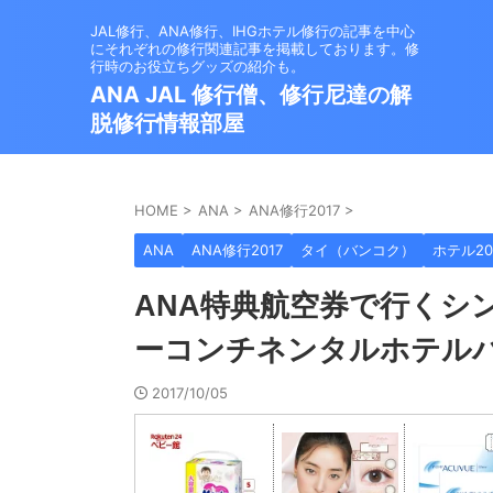
JAL修行、ANA修行、IHGホテル修行の記事を中心
にそれぞれの修行関連記事を掲載しております。修
行時のお役立ちグッズの紹介も。
ANA JAL 修行僧、修行尼達の解
脱修行情報部屋
HOME
>
ANA
>
ANA修行2017
>
ANA
ANA修行2017
タイ（バンコク）
ホテル20
ANA特典航空券で行くシ
ーコンチネンタルホテル
2017/10/05