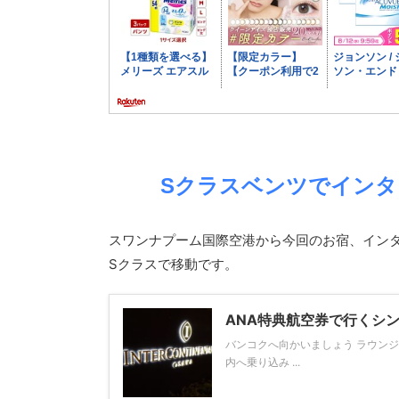
Sクラスベンツでイン
スワンナプーム国際空港から今回のお宿、イン
Sクラスで移動です。
ANA特典航空券で行くシ
バンコクへ向かいましょう ラウン
内へ乗り込み ...