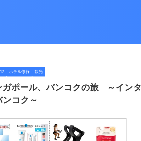
17
ホテル修行
観光
ンガポール、バンコクの旅 ～イン
バンコク～