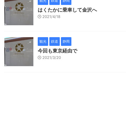
観光
鉄道
静岡
はくたかに乗車して金沢へ
2021/4/18
観光
鉄道
静岡
今回も東京経由で
2021/3/20