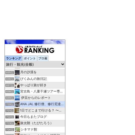
ランキング
ポイント
ブロ画
元添乗員の視点で見た宿情報＆体験記
693位
Traicy
694位
月の沙漠を
695位
ぴくみんの旅日記
696位
やっぱり旅が好き
697位
宮古島・八重干瀬ツアー専門アクアベース
698位
伊豆からのレポート
699位
ANA JAL 修行僧、修行尼達の解脱修行情報部屋
700位
1日でどこまで行ける？ 〜普通列車の旅〜
701位
今日もまたブログ
702位
旅太朗（たびたろう）
703位
シネマド館
704位