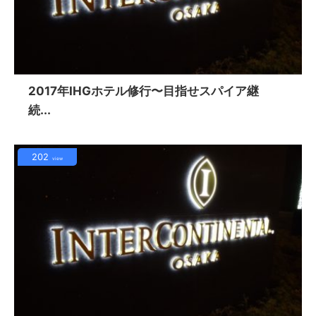
2017年IHGホテル修行〜目指せスパイア継
続...
202
view