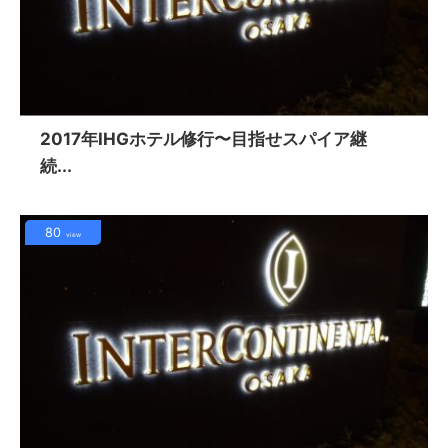
2017年IHGホテル修行〜目指せスパイア継
続...
80
view