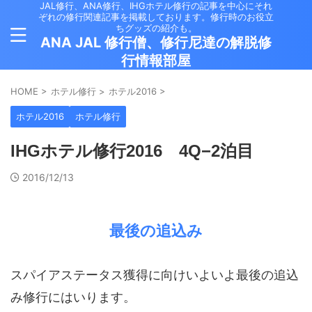
JAL修行、ANA修行、IHGホテル修行の記事を中心にそれ
ぞれの修行関連記事を掲載しております。修行時のお役立
ちグッズの紹介も。
ANA JAL 修行僧、修行尼達の解脱修
行情報部屋
HOME
>
ホテル修行
>
ホテル2016
>
ホテル2016
ホテル修行
IHGホテル修行2016 4Q−2泊目
2016/12/13
最後の追込み
スパイアステータス獲得に向けいよいよ最後の追込
み修行にはいります。