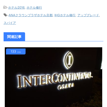
-
ホテル2016
,
ホテル修行
-
ANAクラウンプラザホテル京都
,
IHGホテル修行
,
アップグレード
,
スパイア
関連記事
133
view