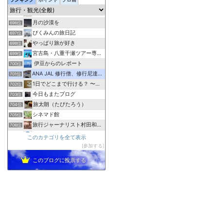
元添乗員の視点で見た宿情報＆体験記
694位
Traicy
695位
月の沙漠を
696位
ぴくみんの旅日記
697位
やっぱり旅が好き
698位
宮古島・八重干瀬ツアー専門アクアベース
699位
伊豆からのレポート
700位
ANA JAL 修行僧、修行尼達の解脱修行情報部屋
701位
1日でどこまで行ける？ 〜普通列車の旅〜
702位
今日もまたブログ
703位
旅太朗（たびたろう）
704位
シネマド館
705位
旅行ジャーナリスト村田和子のブログ
706位
東南アジア半年生活の旅行記と食べ歩きグルメ地図
707位
このカテゴリを全て表示
えりおのトラベルブログ
参加する
708位
このブログに投票する