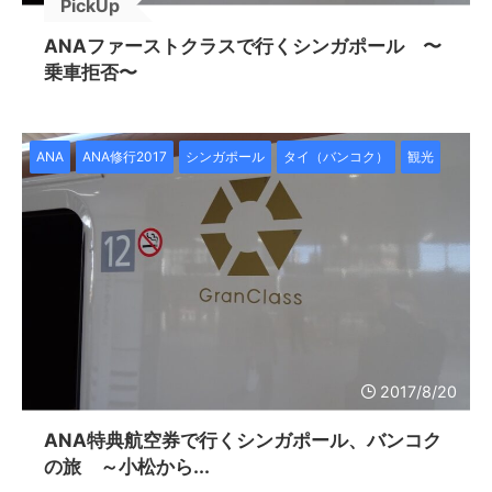
PickUp
ANAファーストクラスで行くシンガポール 〜
乗車拒否〜
ANA
ANA修行2017
シンガポール
タイ（バンコク）
観光
2017/8/20
ANA特典航空券で行くシンガポール、バンコク
の旅 ～小松から...