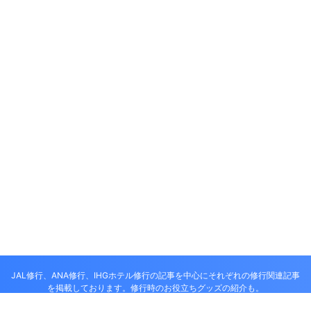
JAL修行、ANA修行、IHGホテル修行の記事を中心にそれぞれの修行関連記事
を掲載しております。修行時のお役立ちグッズの紹介も。
ANA JAL 修行僧、修行尼達の解脱修行情