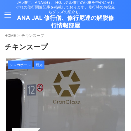
JAL修行、ANA修行、IHGホテル修行の記事を中心にそれ
ぞれの修行関連記事を掲載しております。修行時のお役立
ちグッズの紹介も。
ANA JAL 修行僧、修行尼達の解脱修
行情報部屋
HOME
>
チキンスープ
チキンスープ
シンガポール
観光