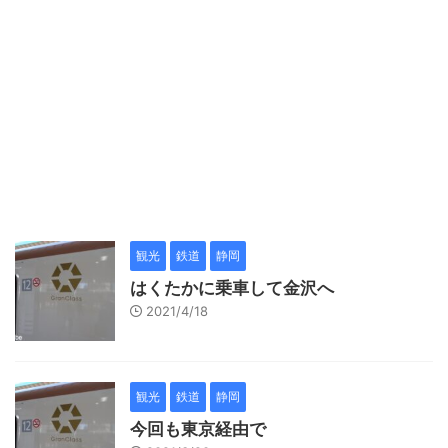
観光
鉄道
静岡
はくたかに乗車して金沢へ
2021/4/18
観光
鉄道
静岡
今回も東京経由で